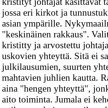
kristityt johtajat käsittävät
jossa eri kirkot ja tunnustu
asian ympärille. Nykymaailm
"keskinäinen rakkaus". Valit
kristitty ja arvostettu johta
uskovien yhteyttä. Sitä ei 
julkilausumien, suurten yht
mahtavien juhlien kautta. 
aina "hengen yhteyttä", jo
aito toiminta. Jumala ei ke