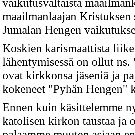
vaikutusvaltaista maailman
maailmanlaajan Kristuksen sr
Jumalan Hengen vaikutukse
Koskien karismaattista liike
lähentymisessä on ollut ns. "
ovat kirkkonsa jäseniä ja pa
kokeneet "Pyhän Hengen" ka
Ennen kuin käsittelemme ny
katolisen kirkon taustaa ja
palaamme muuten asiaan ens