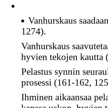
Vanhurskaus saadaan 
1274).
Vanhurskaus saavuteta
hyvien tekojen kautta
Pelastus synnin seurau
prosessi (161-162, 12
Ihminen aikaansaa pel
kanssa uskon, hyvien t