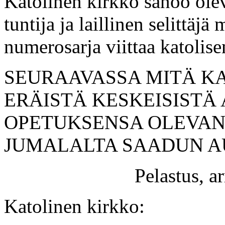
Katolinen kirkko sanoo ole
tuntija ja laillinen selittäj
numerosarja viittaa katolis
SEURAAVASSA MITÄ K
ERÄISTÄ KESKEISISTÄ 
OPETUKSENSA OLEVAN
JUMALALTA SAADUN A
Pelastus, 
Katolinen kirkko: