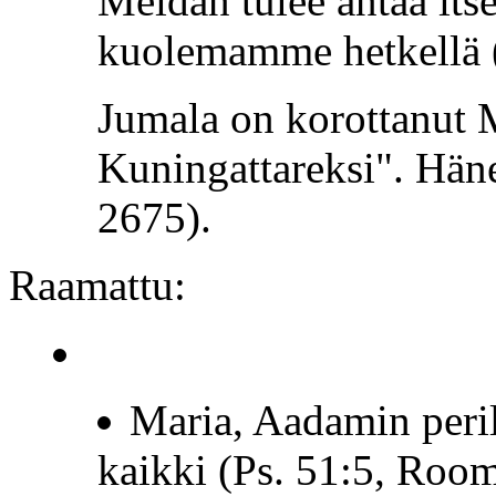
Meidän tulee antaa it
kuolemamme hetkellä 
Jumala on korottanut 
Kuningattareksi". Häne
2675).
Raamattu:
Maria, Aadamin peril
kaikki (Ps. 51:5, Room