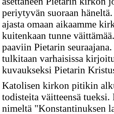
asettaneen Pietarin kirkon j
periytyvän suoraan häneltä
ajasta omaan aikaamme kirkk
kuitenkaan tunne väittämää
paaviin Pietarin seuraajana
tulkitaan varhaisissa kirjoit
kuvaukseksi Pietarin Kristu
Katolisen kirkon pitikin al
todisteita väitteensä tueksi
nimeltä "Konstantinuksen lah