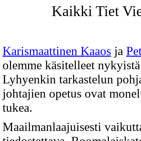
Kaikki Tiet V
Karismaattinen Kaaos
ja
Pet
olemme käsitelleet nykyistä 
Lyhyenkin tarkastelun pohjal
johtajien opetus ovat monel
tukea.
Maailmanlaajuisesti vaikutta
tiedostettava. Roomalaiskat