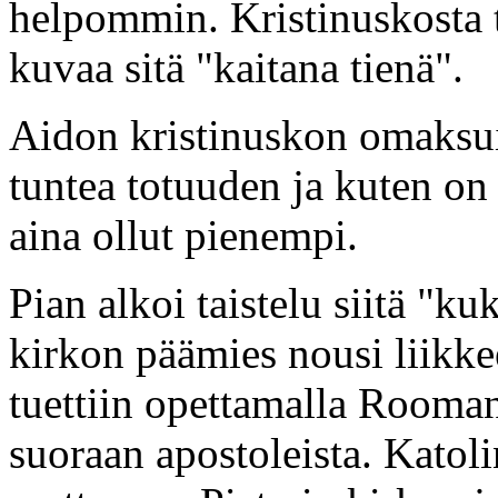
helpommin. Kristinuskosta t
kuvaa sitä "kaitana tienä".
Aidon kristinuskon omaksuiv
tuntea totuuden ja kuten on
aina ollut pienempi.
Pian alkoi taistelu siitä "k
kirkon päämies nousi liikkee
tuettiin opettamalla Rooma
suoraan apostoleista. Katol