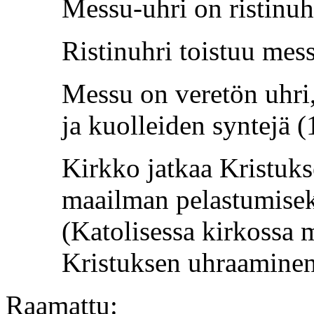
Messu-uhri on ristinuh
Ristinuhri toistuu mes
Messu on veretön uhri,
ja kuolleiden syntejä 
Kirkko jatkaa Kristuk
maailman pelastumisek
(Katolisessa kirkossa m
Kristuksen uhraaminen
Raamattu: