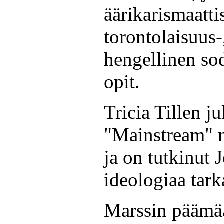
äärikarismaatti
torontolaisuus-
hengellinen so
opit.
Tricia Tillen ju
"Mainstream" ni
ja on tutkinut 
ideologiaa tarka
Marssin päämää