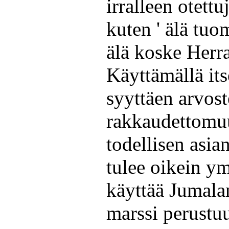
irralleen otettu
kuten ' älä tuomi
älä koske Herra
Käyttämällä its
syyttäen arvost
rakkaudettomuu
todellisen asia
tulee oikein y
käyttää Jumala
marssi perustuu