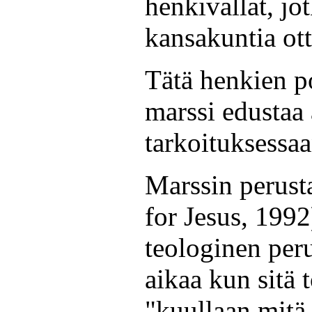
henkivallat, jo
kansakuntia ott
Tätä henkien p
marssi edustaa 
tarkoituksessaa
Marssin perust
for Jesus, 199
teologinen per
aikaa kun sitä 
"kuullaan mitä