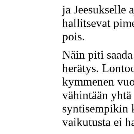
ja Jeesukselle 
hallitsevat pi
pois.
Näin piti saada
herätys. Lontoo
kymmenen vuod
vähintään yhtä 
syntisempikin 
vaikutusta ei h