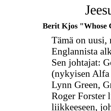
Jees
Berit Kjos "Whose
Tämä on uusi, n
Englannista alk
Sen johtajat: G
(nykyisen Alfa 
Lynn Green, G
Roger Forster 
liikkeeseen, jo