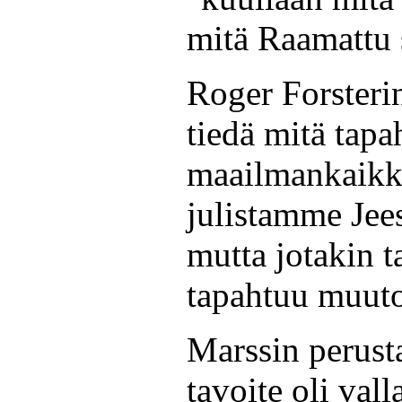
mitä Raamattu 
Roger Forster
tiedä mitä tapa
maailmankaikk
julistamme Jee
mutta jotakin t
tapahtuu muuto
Marssin perust
tavoite oli val