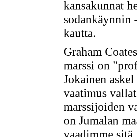
kansakunnat he
sodankäynnin -
kautta.
Graham Coates s
marssi on "prof
Jokainen askel 
vaatimus vallat
marssijoiden v
on Jumalan ma
vaadimme sitä 